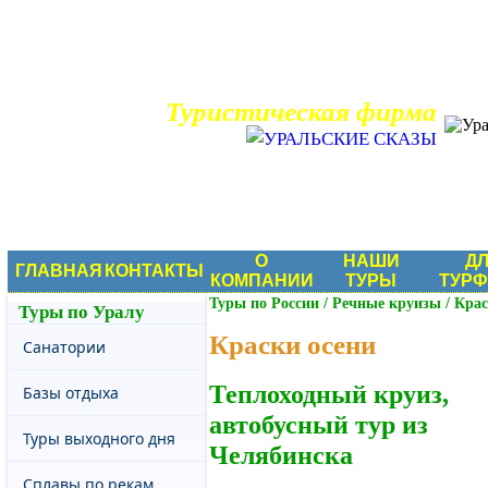
Туристическая фирма
О
НАШИ
Д
ГЛАВНАЯ
КОНТАКТЫ
КОМПАНИИ
ТУРЫ
ТУР
Туры по России
/
Речные круизы
/
Крас
Туры по Уралу
Краски осени
Санатории
Теплоходный круиз,
Базы отдыха
автобусный тур из
Туры выходного дня
Челябинска
Сплавы по рекам