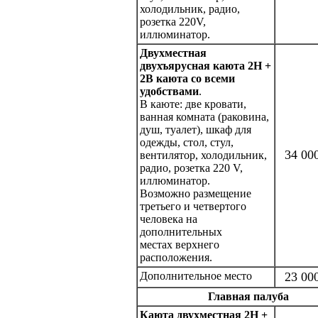
холодильник, радио,
розетка 220V,
иллюминатор.
Двухместная
двухъярусная каюта 2Н +
2В каюта со всеми
удобствами
.
В каюте: две кровати,
ванная комната (раковина,
душ, туалет), шкаф для
одежды, стол, стул,
34 00
вентилятор, холодильник,
радио, розетка 220 V,
иллюминатор.
Возможно размещение
третьего и четвертого
человека на
дополнительных
местах верхнего
расположения.
Дополнительное место
23 00
Главная палуба
Каюта двухместная 2Н +