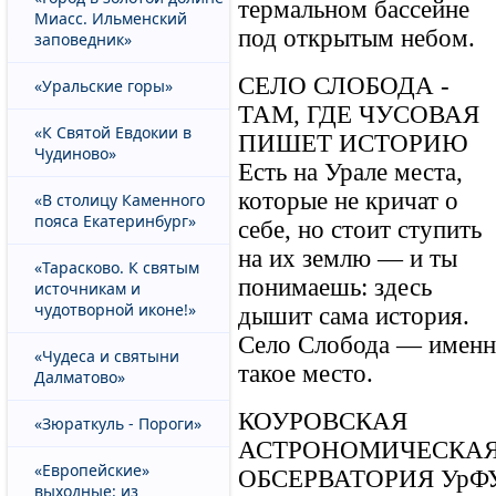
термальном бассейне
Миасс. Ильменский
под открытым небом.
заповедник»
СЕЛО СЛОБОДА -
«Уральские горы»
ТАМ, ГДЕ ЧУСОВАЯ
«К Святой Евдокии в
ПИШЕТ ИСТОРИЮ
Чудиново»
Есть на Урале места,
которые не кричат о
«В столицу Каменного
пояса Екатеринбург»
себе, но стоит ступить
на их землю — и ты
«Тарасково. К святым
понимаешь: здесь
источникам и
чудотворной иконе!»
дышит сама история.
Село Слобода — именн
«Чудеса и святыни
такое место.
Далматово»
КОУРОВСКАЯ
«Зюраткуль - Пороги»
АСТРОНОМИЧЕСКА
«Европейские»
ОБСЕРВАТОРИЯ УрФ
выходные: из