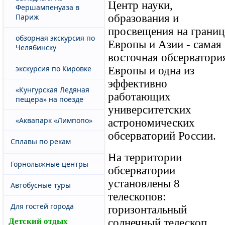
Центр науки,
Фершампенуаза в
образования и
Париж
просвещения на границ
обзорная экскурсия по
Европы и Азии - самая
Челябинску
восточная обсерватори
экскурсия по Кировке
Европы и одна из
эффективно
«Кунгурская Ледяная
работающих
пещера» на поезде
университетских
«Аквапарк «Лимпопо»
астрономических
обсерваторий России.
Сплавы по рекам
На территории
Горнолыжные центры
обсерватории
установлены 8
Автобусные туры
телескопов:
Для гостей города
горизонтальный
солнечный телескоп
Детский отдых