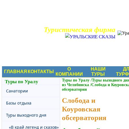
Туристическая фирма
О
НАШИ
Д
ГЛАВНАЯ
КОНТАКТЫ
КОМПАНИИ
ТУРЫ
ТУР
Туры по Уралу
/
Туры выходного дн
Туры по Уралу
из Челябинска
/
Слобода и Коуровск
обсерватория
Санатории
Слобода и
Базы отдыха
Коуровская
Туры выходного дня
обсерватория
«В край легенд и сказов»