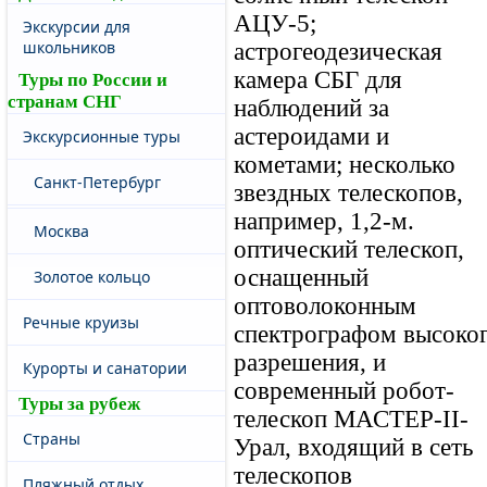
АЦУ-5;
Экскурсии для
школьников
астрогеодезическая
камера СБГ для
Туры по России и
странам СНГ
наблюдений за
астероидами и
Экскурсионные туры
кометами; несколько
Санкт-Петербург
звездных телескопов,
например, 1,2-м.
Москва
оптический телескоп,
оснащенный
Золотое кольцо
оптоволоконным
Речные круизы
спектрографом высоко
разрешения, и
Курорты и санатории
современный робот-
Туры за рубеж
телескоп МАСТЕР-II-
Страны
Урал, входящий в сеть
телескопов
Пляжный отдых