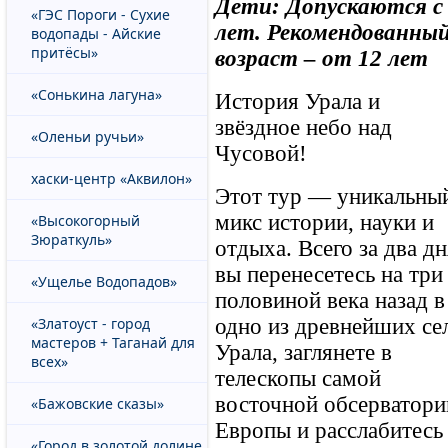
Дети: Допускаются с
«ГЭС Пороги - Сухие
лет. Рекомендованны
водопады - Айские
притёсы»
возраст – от 12 лет
«Сонькина лагуна»
История Урала и
звёздное небо над
«Оленьи ручьи»
Чусовой!
хаски-центр «Аквилон»
Этот тур — уникальны
микс истории, науки и
«Высокогорный
Зюраткуль»
отдыха. Всего за два дн
вы перенесетесь на три
«Ущелье Водопадов»
половиной века назад в
одно из древнейших се
«Златоуст - город
мастеров + Таганай для
Урала, заглянете в
всех»
телескопы самой
восточной обсерватори
«Бажовские сказы»
Европы и расслабитесь
«Город в золотой долине