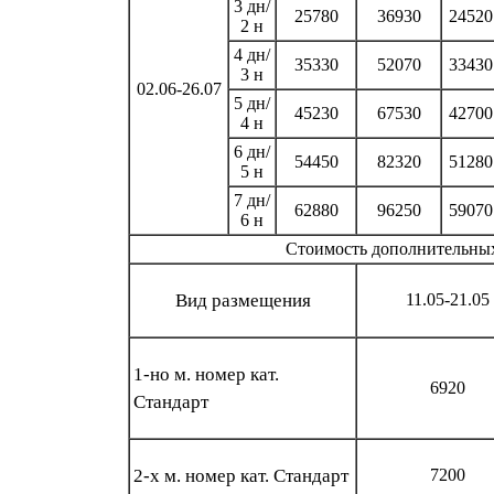
3 дн/
25780
36930
24520
2 н
4 дн/
35330
52070
33430
3 н
02.06-26.07
5 дн/
45230
67530
42700
4 н
6 дн/
54450
82320
51280
5 н
7 дн/
62880
96250
59070
6 н
Стоимость дополнительных 
Вид размещения
11.05-21.05
1-но м. номер кат.
6920
Стандарт
2-х м. номер кат. Стандарт
7200