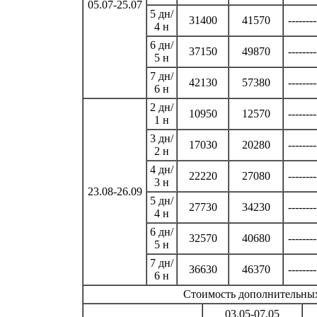
05.07-25.07
5 дн/
31400
41570
--------
4 н
6 дн/
37150
49870
--------
5 н
7 дн/
42130
57380
--------
6 н
2 дн/
10950
12570
--------
1 н
3 дн/
17030
20280
--------
2 н
4 дн/
22220
27080
--------
3 н
23.08-26.09
5 дн/
27730
34230
--------
4 н
6 дн/
32570
40680
--------
5 н
7 дн/
36630
46370
--------
6 н
Стоимость дополнительных 
03.05-07.05