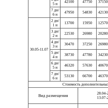
42100
47750
37150
5 н
7 дн/
47950
54830
42130
6 н
2 дн/
13700
15950
12570
1 н
3 дн/
22530
26980
20280
2 н
4 дн/
30470
37250
26980
3 н
30.05-11.07
5 дн/
38730
47780
34230
4 н
6 дн/
46320
57630
40670
5 н
7 дн/
53130
66700
46370
6 н
Стоимость дополнительных 
28.04-
Вид размещения
13.07-