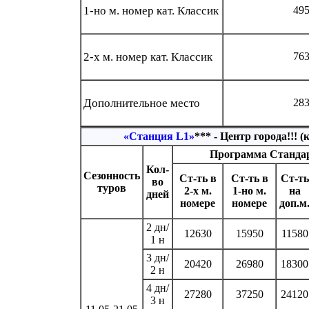
1-но м. номер кат. Классик
49
2-х м. номер кат. Классик
76
Дополнительное место
28
«Станция L1»
*** - Центр города!!! 
Программа Станда
Кол-
Сезонность
Ст-ть в
Ст-ть в
Ст-ть
во
туров
2-х м.
1-но м.
на
дней
номере
номере
доп.м
2 дн/
12630
15950
11580
1 н
3 дн/
20420
26980
18300
2 н
4 дн/
27280
37250
24120
3 н