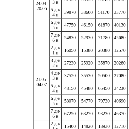
3 н
24.04-
20.05
5 дн/
39870
38600
51170
33770
4 н
6 дн/
47750
46150
61870
40130
5 н
7 дн/
54830
52930
71780
45680
6 н
2 дн/
16050
15380
20380
12570
1 н
3 дн/
27230
25920
35870
20280
2 н
4 дн/
37520
35530
50500
27080
3 н
21.05-
04.07
5 дн/
48150
45480
65450
34230
4 н
6 дн/
58070
54770
79730
40690
5 н
7 дн/
67250
63270
93230
46370
6 н
2 дн/
15400
14820
18930
12710
1 н