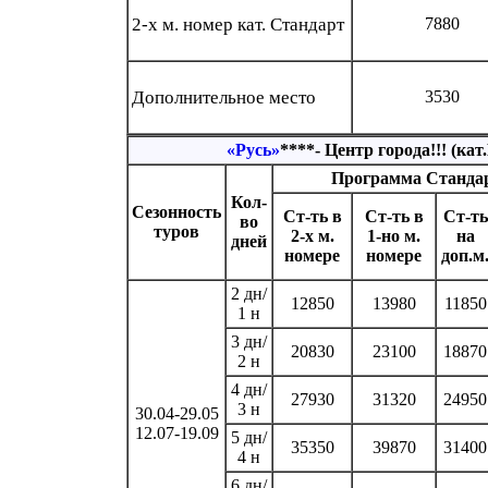
2-х м. номер кат. Стандарт
7880
Дополнительное место
3530
«Русь»
****- Центр города!!! (ка
Программа Станда
Кол-
Сезонность
Ст-ть в
Ст-ть в
Ст-ть
во
туров
2-х м.
1-но м.
на
дней
номере
номере
доп.м
2 дн/
12850
13980
11850
1 н
3 дн/
20830
23100
18870
2 н
4 дн/
27930
31320
24950
3 н
30.04-29.05
12.07-19.09
5 дн/
35350
39870
31400
4 н
6 дн/