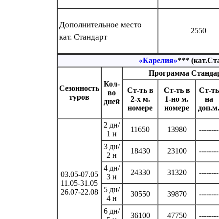
Дополнительное место
2550
кат. Стандарт
«Карелия»
*** (кат.Cт
Программа Станда
Кол-
Сезонность
Ст-ть в
Ст-ть в
Ст-ть
во
туров
2-х м.
1-но м.
на
дней
номере
номере
доп.м
2 дн/
11650
13980
--------
1 н
3 дн/
18430
23100
--------
2 н
4 дн/
24330
31320
--------
03.05-07.05
3 н
11.05-31.05
5 дн/
26.07-22.08
30550
39870
--------
4 н
6 дн/
36100
47750
--------