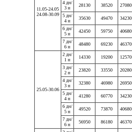
4 дн/
28130
38520
27080
3 н
11.05-24.05
24.08-30.09
5 дн/
35630
49470
34230
4 н
6 дн/
42450
59750
40680
5 н
7 дн/
48480
69230
46370
6 н
2 дн/
14330
19200
12570
1 н
3 дн/
23820
33550
20280
2 н
4 дн/
32380
46980
26950
3 н
25.05-30.06
5 дн/
41280
60770
34230
4 н
6 дн/
49520
73870
40680
5 н
7 дн/
56950
86180
46370
6 н