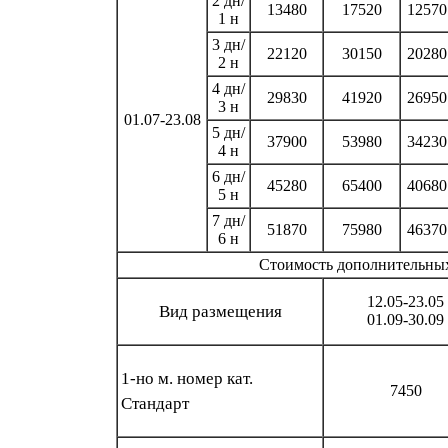
2 дн/
13480
17520
12570
1 н
3 дн/
22120
30150
20280
2 н
4 дн/
29830
41920
26950
3 н
01.07-23.08
5 дн/
37900
53980
34230
4 н
6 дн/
45280
65400
40680
5 н
7 дн/
51870
75980
46370
6 н
Стоимость дополнительных 
12.05-23.05
Вид размещения
01.09-30.09
1-но м. номер кат.
7450
Стандарт