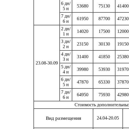
6 дн/
53680
75130
41400
5 н
7 дн/
61950
87700
47230
6 н
2 дн/
14020
17500
12000
1 н
3 дн/
23150
30130
19150
2 н
4 дн/
31400
41850
25380
3 н
23.08-30.09
5 дн/
39980
53930
31970
4 н
6 дн/
47870
65330
37870
5 н
7 дн/
64950
75930
42980
6 н
Стоимость дополнительных 
Вид размещения
24.04-20.05