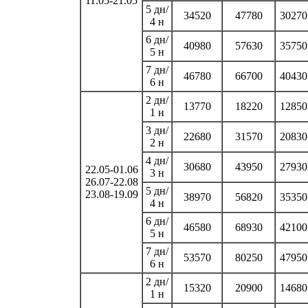
11.05-21.05
5 дн/
34520
47780
30270
4 н
6 дн/
40980
57630
35750
5 н
7 дн/
46780
66700
40430
6 н
2 дн/
13770
18220
12850
1 н
3 дн/
22680
31570
20830
2 н
4 дн/
30680
43950
27930
22.05-01.06
3 н
26.07-22.08
5 дн/
23.08-19.09
38970
56820
35350
4 н
6 дн/
46580
68930
42100
5 н
7 дн/
53570
80250
47950
6 н
2 дн/
15320
20900
14680
1 н