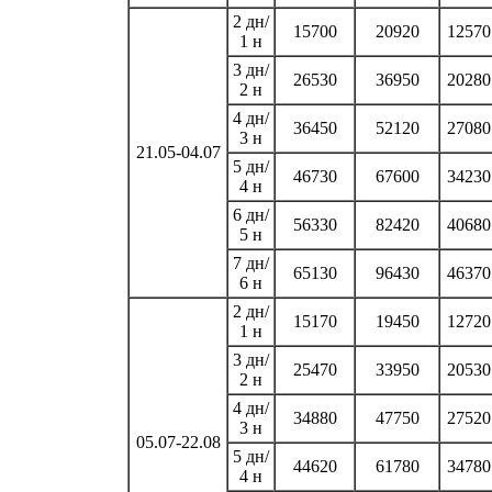
2 дн/
15700
20920
12570
1 н
3 дн/
26530
36950
20280
2 н
4 дн/
36450
52120
27080
3 н
21.05-04.07
5 дн/
46730
67600
34230
4 н
6 дн/
56330
82420
40680
5 н
7 дн/
65130
96430
46370
6 н
2 дн/
15170
19450
12720
1 н
3 дн/
25470
33950
20530
2 н
4 дн/
34880
47750
27520
3 н
05.07-22.08
5 дн/
44620
61780
34780
4 н