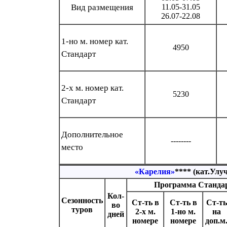
Вид размещения
11.05-31.05
26.07-22.08
1-но м. номер кат.
4950
Стандарт
2-х м. номер кат.
5230
Стандарт
Дополнительное
--------
место
«Карелия»
**** (кат.Ул
Программа Станда
Кол-
Сезонность
Ст-ть в
Ст-ть в
Ст-ть
во
туров
2-х м.
1-но м.
на
дней
номере
номере
доп.м