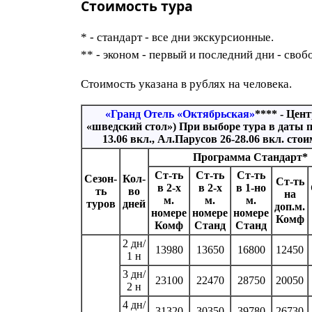
Стоимость тура
* - стандарт - все дни экскурсионные.
** - эконом - первый и последний дни - своб
Стоимость указана в рублях на человека.
«Гранд Отель «Октябрьская»
**** - Цен
«шведский стол») При выборе тура в даты п
13.06 вкл., Ал.Парусов 26-28.06 вкл. ст
Программа Стандарт*
Ст-ть
Ст-ть
Ст-ть
Сезон-
Кол-
Ст-ть
в 2-х
в 2-х
в 1-но
ть
во
на
м.
м.
м.
туров
дней
доп.м.
номере
номере
номере
Комф
Комф
Станд
Станд
2 дн/
13980
13650
16800
12450
1 н
3 дн/
23100
22470
28750
20050
2 н
4 дн/
31320
30350
39780
26730