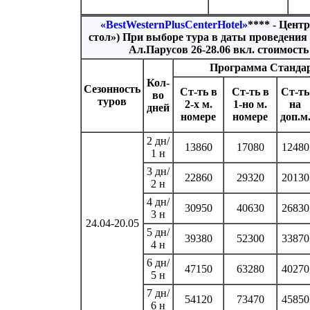
«BestWesternPlusCenterHotel»
**** - Центр
стол») При выборе тура в даты проведения 
Ал.Парусов 26-28.06 вкл. стоимост
Программа Станда
Кол-
Сезонность
Ст-ть в
Ст-ть в
Ст-ть
во
туров
2-х м.
1-но м.
на
дней
номере
номере
доп.м
2 дн/
13860
17080
12480
1 н
3 дн/
22860
29320
20130
2 н
4 дн/
30950
40630
26830
3 н
24.04-20.05
5 дн/
39380
52300
33870
4 н
6 дн/
47150
63280
40270
5 н
7 дн/
54120
73470
45850
6 н