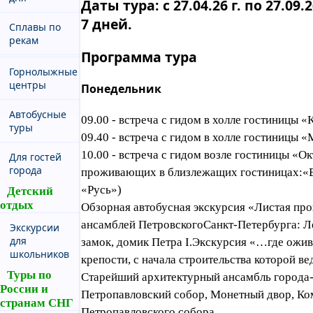
Даты тура: с 27.04.26 г. по 27.09.
7 дней.
Сплавы по
рекам
Программа тура
Горнолыжные
центры
Понедельник
Автобусные
09.00 - встреча с гидом в холле гостиницы 
туры
09.40 - встреча с гидом в холле гостиницы 
10.00 - встреча с гидом возле гостиницы «Окт
Для гостей
города
проживающих в близлежащих гостиницах:«Be
«Русь»)
Детский
отдых
Обзорная автобусная экскурсия «Листая п
ансамблей ПетровскогоСанкт-Петербурга: Л
Экскурсии
для
замок, домик Петра I.Экскурсия «…где ожив
школьников
крепости, с начала строительства которой ве
Туры по
Старейший архитектурный ансамбль города-
России и
Петропавловский собор, Монетный двор, К
странам СНГ
Петропавловского собора.