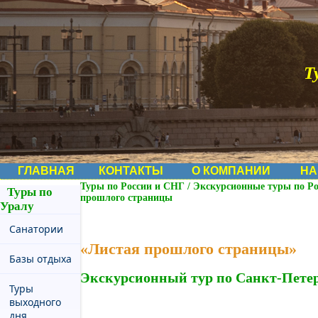
Т
ГЛАВНАЯ
КОНТАКТЫ
О КОМПАНИИ
НА
Туры по России и СНГ
/
Экскурсионные туры по Р
Туры по
прошлого страницы
Уралу
Санатории
«Листая прошлого страницы»
Базы отдыха
Экскурсионный тур по Санкт-Пете
Туры
выходного
дня