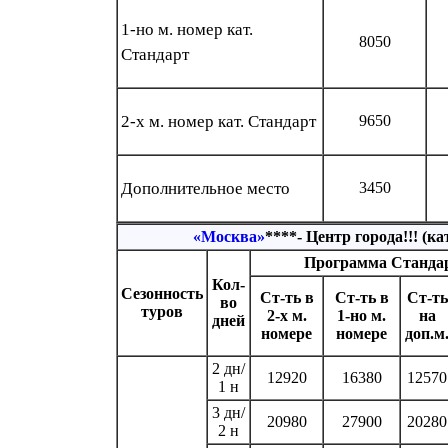
1-но м. номер кат.
8050
Стандарт
2-х м. номер кат. Стандарт
9650
Дополнительное место
3450
«Москва»
****- Центр города!!! (к
Программа Станда
Кол-
Сезонность
Ст-ть в
Ст-ть в
Ст-ть
во
туров
2-х м.
1-но м.
на
дней
номере
номере
доп.м
2 дн/
12920
16380
12570
1 н
3 дн/
20980
27900
20280
2 н