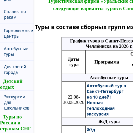
Туристическая фирма «Уральские с
следующие варианты туров в Сан
Сплавы по
рекам
Туры в составе сборных групп и
Горнолыжные
центры
График туров в Санкт-Петер
Челябинска на 2026 г.
Автобусные
С
туры
Даты
Программа
тура
Для гостей
города
Автобусные туры
Детский
Автобусный тур в
отдых
Санкт-Петербург
Экскурсии
на 10 дней!
22.08-
для
30.08.2026
Ночная
школьников
теплоходная
экскурсия
Туры по
Ж/Д туры
России и
странам СНГ
Ж/д