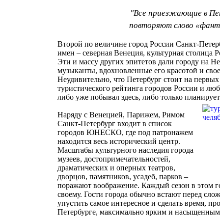
"Все приезжающие в Пе
повторяют слово «фан
Второй по величине город России Санкт-Петер
имен – северная Венеция, культурная столица Р
Эти и массу других эпитетов дали городу на Н
музыканты, вдохновленные его красотой и сво
Неудивительно, что Петербург стоит на первых
туристического рейтинга городов России и лю
либо уже побывал здесь, либо только планирует
Наряду с Венецией, Парижем, Римом
Санкт-Петербург входит в список
городов ЮНЕСКО, где под патронажем
находится весь исторический центр.
Масштабы культурного наследия города –
музеев, достопримечательностей,
драматических и оперных театров,
дворцов, памятников, усадеб, парков –
поражают воображение. Каждый сезон в этом г
своему. Гости города обычно встают перед сло
упустить самое интересное и сделать время, пр
Петербурге, максимально ярким и насыщенным