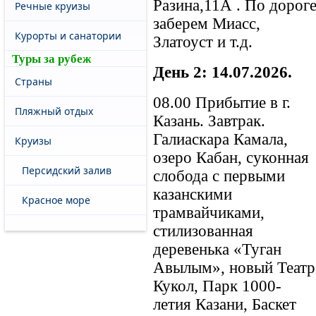
Разина,11А . По дорог
Речные круизы
заберем Миасс,
Курорты и санатории
Златоуст и т.д.
Туры за рубеж
День 2: 14.07.2026.
Страны
08.00 Прибытие в г.
Пляжный отдых
Казань. Завтрак.
Галиаскара Камала,
Круизы
озеро Кабан, суконная
Персидский залив
слобода с первыми
казанскими
Красное море
трамвайчиками,
стилизованная
деревенька «Туган
Авылым», новый Театр
Кукол, Парк 1000-
летия Казани, Баскет