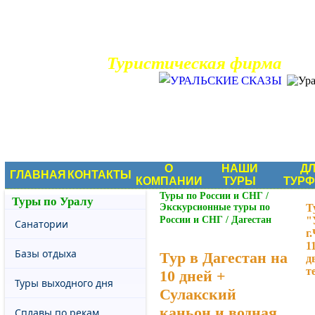
Туристическая фирма
Туры по России
О
НАШИ
Д
ГЛАВНАЯ
КОНТАКТЫ
КОМПАНИИ
ТУРЫ
ТУР
Туры по России и СНГ
/
Туры по Уралу
Экскурсионные туры по
Т
России и СНГ
/
Дагестан
"
Санатории
г
1
Базы отдыха
Тур в Дагестан на
д
т
10 дней +
Туры выходного дня
Сулакский
каньон и водная
Сплавы по рекам