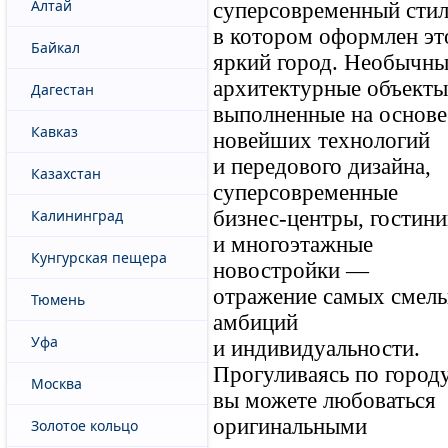
Алтай
суперсовременный стил
в котором оформлен эт
Байкал
яркий город. Необычны
архитектурные объекты
Дагестан
выполненные на основе
Кавказ
новейших технологий
и передового дизайна,
Казахстан
суперсовременные
Калининград
бизнес-центры, гостин
и многоэтажные
Кунгурская пещера
новостройки —
отражение самых смел
Тюмень
амбиций
Уфа
и индивидуальности.
Прогуливаясь по городу
Москва
вы можете любоваться
оригинальными
Золотое кольцо