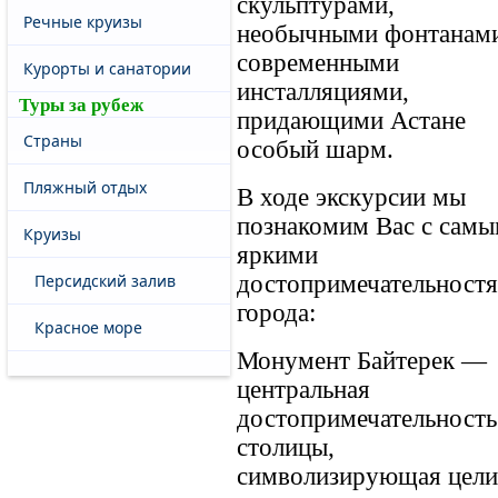
скульптурами,
Речные круизы
необычными фонтанами
современными
Курорты и санатории
инсталляциями,
Туры за рубеж
придающими Астане
Страны
особый шарм.
Пляжный отдых
В ходе экскурсии мы
познакомим Вас с сам
Круизы
яркими
Персидский залив
достопримечательност
города:
Красное море
Монумент Байтерек —
центральная
достопримечательность
столицы,
символизирующая цели